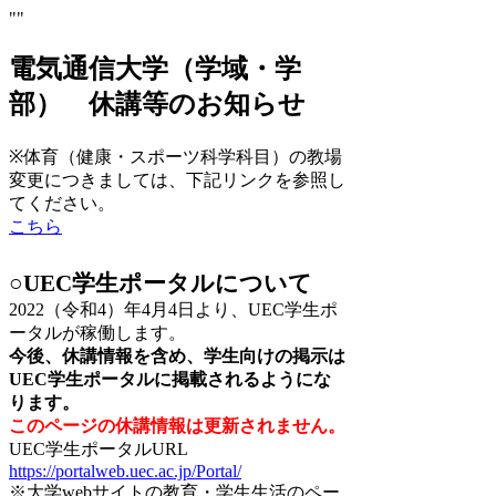
""
電気通信大学（学域・学
部） 休講等のお知らせ
※
体育（健康・スポーツ科学科目）の教場
変更につきましては、下記リンクを参照し
てください。
こちら
○
UEC
学生ポータルについて
2022
（令和
4
）年
4
月
4
日より、
UEC
学生ポ
ータルが稼働します。
今後、休講情報を含め、学生向けの掲示は
UEC
学生ポータルに掲載されるようにな
ります。
このページの休講情報は更新されません。
UEC
学生ポータル
URL
https://portalweb.uec.ac.jp/Portal/
※大学
web
サイトの教育・学生生活のペー