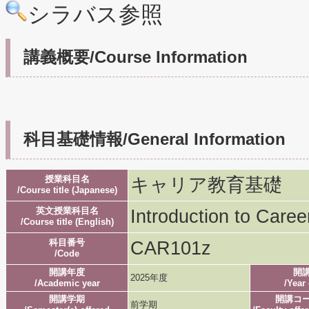
シラバス参照
講義概要/Course Information
科目基礎情報/General Information
授業科目名
キャリア教育基礎
/Course title (Japanese)
英文授業科目名
Introduction to Caree
/Course title (English)
科目番号
CAR101z
/Code
開講年度
開
2025年度
/Academic year
/Year 
開講学期
開講コ
前学期