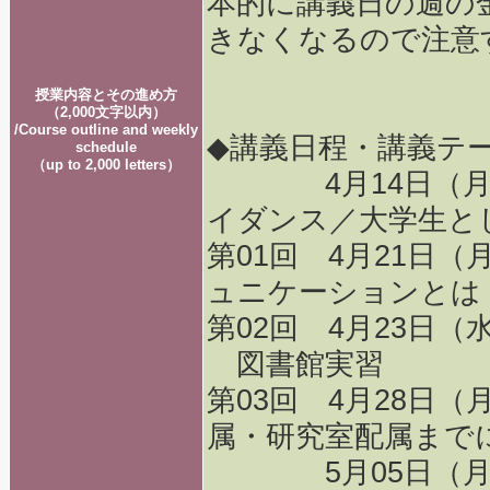
本的に講義日の週の金
きなくなるので注意
授業内容とその進め方
（2,000文字以内）
/Course outline and weekly
◆講義日程・講義テ
schedule
（up to 2,000 letters）
4月14日（月）
イダンス／大学生と
第01回 4月21日
ュニケーションとは
第02回 4月23日（
図書館実習
第03回 4月28日
属・研究室配属まで
5月05日（月）