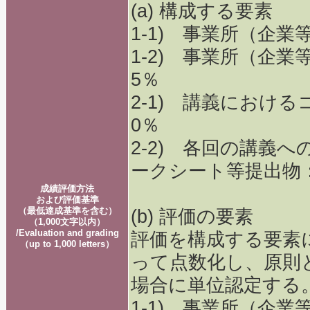
(a) 構成する要素
1-1) 事業所（企
1-2) 事業所（企
5％
2-1) 講義におけ
0％
2-2) 各回の講義
ークシート等提出物：
成績評価方法
および評価基準
（最低達成基準を含む）
(b) 評価の要素
（1,000文字以内）
/Evaluation and grading
評価を構成する要素
（up to 1,000 letters）
って点数化し、原則
場合に単位認定する
1-1) 事業所（企