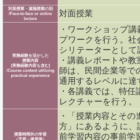
対面授業・遠隔授業の別
対面授業
/Face-to-face or online
lecture
・ワークショップ講
プワークを行う。社
シリテーターとして
実務経験を活かした
・講義レポートや教
授業内容
(実務経験内容も含む)
師は、民間企業等で
/Course content utilizing
practical experience
通用するレベルに達
・各講義では、特任
レクチャーを行う。
・「授業内容とその
方」にあるように、
授業時間外の学習
前学習内容の事前学
（予習・復習等）