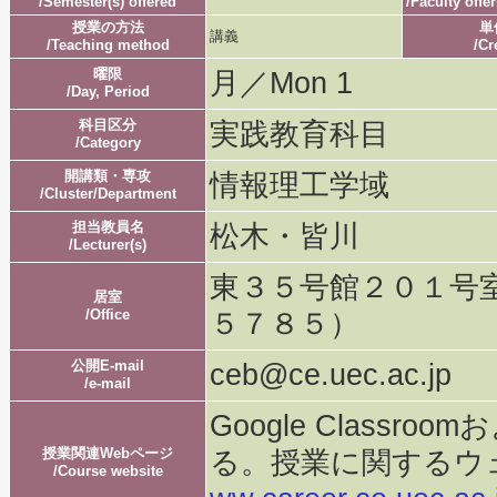
/Semester(s) offered
/Faculty offe
授業の方法
単
講義
/Teaching method
/Cr
曜限
月／Mon 1
/Day, Period
科目区分
実践教育科目
/Category
開講類・専攻
情報理工学域
/Cluster/Department
担当教員名
松木・皆川
/Lecturer(s)
東３５号館２０１号
居室
/Office
５７８５）
公開E-mail
ceb@ce.uec.ac.jp
/e-mail
Google Class
授業関連Webページ
る。授業に関する
/Course website