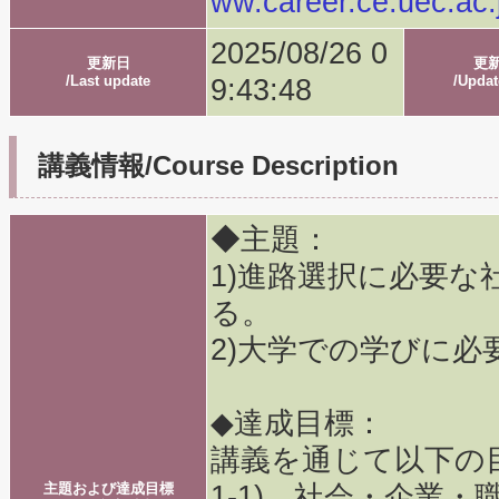
ww.career.ce.uec.ac.
2025/08/26 0
更新日
更
/Last update
/Updat
9:43:48
講義情報/Course Description
◆主題：
1)進路選択に必要
る。
2)大学での学びに
◆達成目標：
講義を通じて以下の
主題および達成目標
1-1) 社会・企業