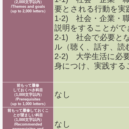
（2,000文字以内）
/Themes and goals
要とされる行動を実
（up to 2,000 letters）
1-2) 社会・企業
説明をすることがで
2-1) 社会で必要
ル（聴く、話す、読
2-2) 大学生活に
身につけ、実践する
前もって履修
しておくべき科目
なし
（1,000文字以内）
/Prerequisites
（up to 1,000 letters）
前もって履修しておくこ
とが望ましい科目
（1,000文字以内）
なし
/Recommended
prerequisites and