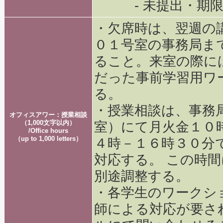
- 未提出・期限
・欠席時は、翌週の
０１号室の事務局ま
ること。来室の際に
だった事前学習用ワ
る。
・授業相談は、事務
オフィスアワー：授業相談
（1,000文字以内）
室）にて月火金１０
/Office hours
（up to 1,000 letters）
４時－１６時３０分
対応する。 この時
別途調整する。
・各学生のワークシ
師による対応が要さ