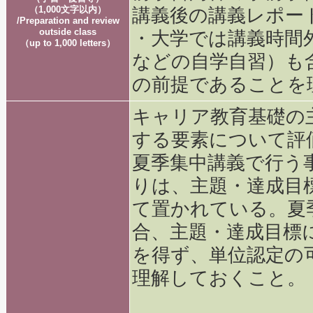
（1,000文字以内）
講義後の講義レポー
/Preparation and review
outside class
・大学では講義時間
（up to 1,000 letters）
などの自学自習）も
の前提であることを
キャリア教育基礎の
する要素について評
夏季集中講義で行う
りは、主題・達成目
て置かれている。夏
合、主題・達成目標
を得ず、単位認定の
理解しておくこと。